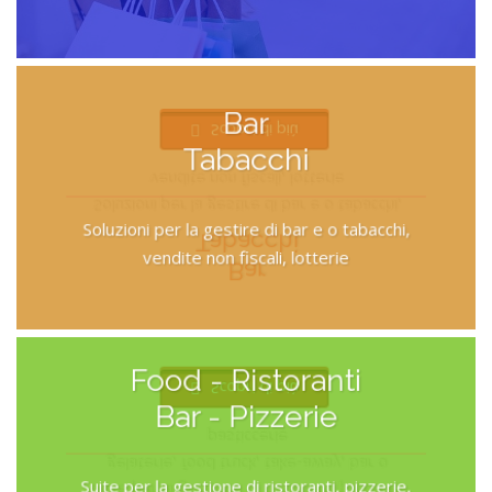
Retail
Bar
Scopri di più
Tabacchi
vendite non fiscali, lotterie
Soluzioni per la gestire di bar e o tabacchi,
Soluzioni per la gestire di bar e o tabacchi,
Tabacchi
vendite non fiscali, lotterie
Bar
Food - Ristoranti
Scopri di più
Bar - Pizzerie
pasticcerie
gelaterie, food truck, take-away, bar o
Suite per la gestione di ristoranti, pizzerie,