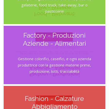
Suite per la gestione di ristoranti, pizzerie,
gelaterie, food truck, take-away, bar o
Bar - Pizzerie
pasticcerie
Food - Ristoranti
Factory - Produzioni
Scopri di più
Aziende - Alimentari
produzione, lotti, tracciabilità
produttrice con la gestione materie prime,
Gestione colorifici, caseifici, e ogni azienda
Gestione colorifici, caseifici, e ogni azienda
produttrice con la gestione materie prime,
Aziende - Alimentari
produzione, lotti, tracciabilità
Factory - Produzioni
Fashion - Calzature
Scopri di più
Abbigliamento