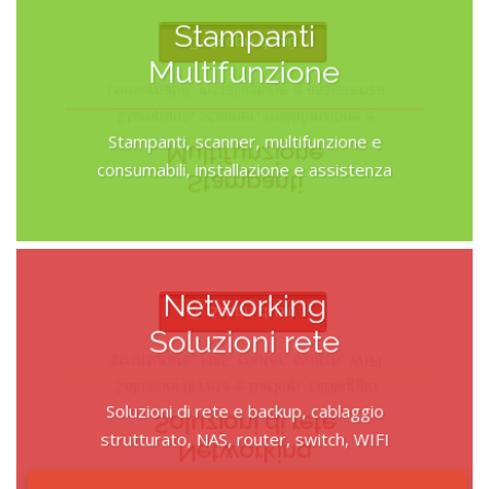
Stampanti
Scopri di più
Multifunzione
consumabili, installazione e assistenza
Stampanti, scanner, multifunzione e
Stampanti, scanner, multifunzione e
Multifunzione
consumabili, installazione e assistenza
Stampanti
Networking
Scopri di più
Soluzioni rete
strutturato, NAS, router, switch, WIFI
Soluzioni di rete e backup, cablaggio
Soluzioni di rete e backup, cablaggio
Soluzioni di rete
strutturato, NAS, router, switch, WIFI
Networking